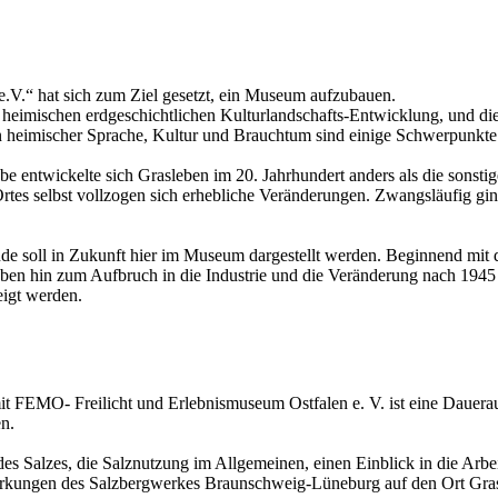
V.“ hat sich zum Ziel gesetzt, ein Museum aufzubauen.
r heimischen erdgeschichtlichen Kulturlandschafts-Entwicklung, und d
 heimischer Sprache, Kultur und Brauchtum sind einige Schwerpunkte 
be entwickelte sich Grasleben im 20. Jahrhundert anders als die sonst
rtes selbst vollzogen sich erhebliche Veränderungen. Zwangsläufig gi
 soll in Zukunft hier im Museum dargestellt werden. Beginnend mit de
en hin zum Aufbruch in die Industrie und die Veränderung nach 1945
eigt werden.
t FEMO- Freilicht und Erlebnismuseum Ostfalen e. V. ist eine Daueraus
n.
es Salzes, die Salznutzung im Allgemeinen, einen Einblick in die Arbe
rkungen des Salzbergwerkes Braunschweig-Lüneburg auf den Ort Gras