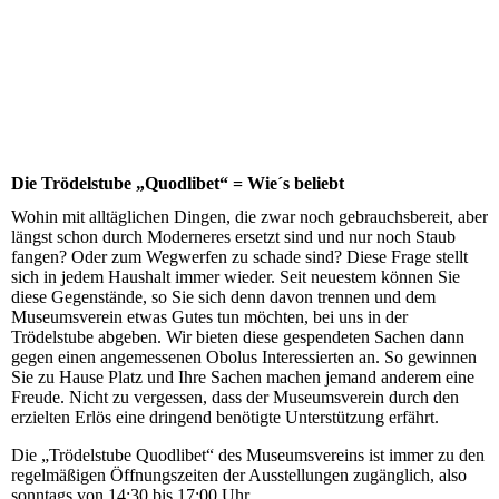
Kaffeestube_03
Die Trödelstube „Quodlibet“ = Wie´s beliebt
Wohin mit alltäglichen Dingen, die zwar noch gebrauchsbereit, aber
längst schon durch Moderneres ersetzt sind und nur noch Staub
fangen? Oder zum Wegwerfen zu schade sind? Diese Frage stellt
sich in jedem Haushalt immer wieder. Seit neuestem können Sie
diese Gegenstände, so Sie sich denn davon trennen und dem
Museumsverein etwas Gutes tun möchten, bei uns in der
Trödelstube abgeben. Wir bieten diese gespendeten Sachen dann
gegen einen angemessenen Obolus Interessierten an. So gewinnen
Sie zu Hause Platz und Ihre Sachen machen jemand anderem eine
Freude. Nicht zu vergessen, dass der Museumsverein durch den
erzielten Erlös eine dringend benötigte Unterstützung erfährt.
Die „Trödelstube Quodlibet“ des Museumsvereins ist immer zu den
regelmäßigen Öffnungszeiten der Ausstellungen zugänglich, also
sonntags von 14:30 bis 17:00 Uhr.